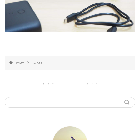
HOME
sc049