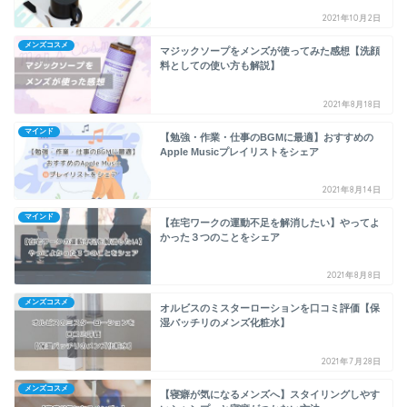
2021年10月2日
メンズコスメ
マジックソープをメンズが使ってみた感想【洗顔
料としての使い方も解説】
2021年8月18日
マインド
【勉強・作業・仕事のBGMに最適】おすすめの
Apple Musicプレイリストをシェア
2021年8月14日
マインド
【在宅ワークの運動不足を解消したい】やってよ
かった３つのことをシェア
2021年8月8日
メンズコスメ
オルビスのミスターローションを口コミ評価【保
湿バッチリのメンズ化粧水】
2021年7月28日
メンズコスメ
【寝癖が気になるメンズへ】スタイリングしやす