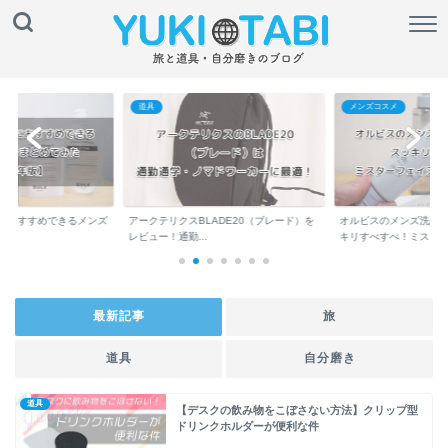
道具
メンズコスメ
におすすめできるメンズ
アークテリクスBLADE20（ブレード）を
オルビスのメンズ洗顔
..
レビュー！通勤...
キリすべすべ！ミス...
最新記事
旅
道具
自分磨き
道具
【デスクの飲み物をこぼさない方法】クリップ型
ドリンクホルダーが便利な件