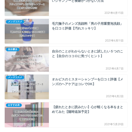
いシャンプーと寝癖がつかない方法
2021年6月15日
メンズコスメ
毛穴撫子のメンズ洗顔料「男の子用重曹泡洗顔」
を口コミ評価【汚れスッキリ】
2021年6月11日
自分磨き
自分のことがわからないときに試したい５つのこ
と【自分のココロに気づくヒント】
2021年6月7日
メンズコスメ
オルビスのミスターシャンプーを口コミ評価【メ
ンズのヘアケアはコレでOK】
2021年6月2日
おすすめ本
【疲れたときに読みたい】心が軽くなる本をまと
めてみた【随時追加予定】
2021年5月29日