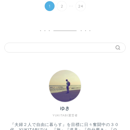
...
1
2
24
ゆき
YUKITABI運営者
『夫婦２人で自由に暮らす』を目標に日々奮闘中の３０
代。YUKITABIでは、『旅』『道具』『自分磨き』『ウ