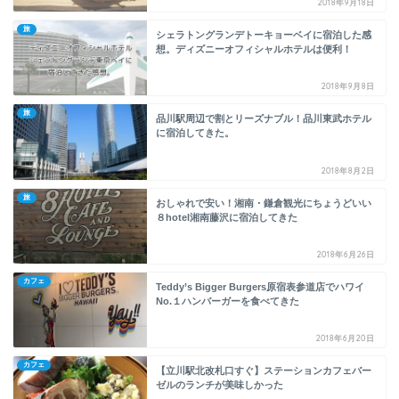
2018年9月18日
旅
シェラトングランデトーキョーベイに宿泊した感
想。ディズニーオフィシャルホテルは便利！
2018年9月8日
旅
品川駅周辺で割とリーズナブル！品川東武ホテル
に宿泊してきた。
2018年8月2日
旅
おしゃれで安い！湘南・鎌倉観光にちょうどいい
８hotel湘南藤沢に宿泊してきた
2018年6月26日
カフェ
Teddy’s Bigger Burgers原宿表参道店でハワイ
No.１ハンバーガーを食べてきた
2018年6月20日
カフェ
【立川駅北改札口すぐ】ステーションカフェバー
ゼルのランチが美味しかった