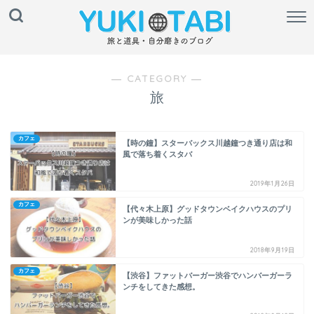
― CATEGORY ―
旅
カフェ
【時の鐘】スターバックス川越鐘つき通り店は和
風で落ち着くスタバ
2019年1月26日
カフェ
【代々木上原】グッドタウンベイクハウスのプリ
ンが美味しかった話
2018年9月19日
カフェ
【渋谷】ファットバーガー渋谷でハンバーガーラ
ンチをしてきた感想。