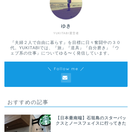
ゆき
YUKITABI運営者
『夫婦２人で自由に暮らす』を目標に日々奮闘中の３０
代。YUKITABIでは、『旅』『道具』『自分磨き』『ウ
ェブ系の仕事』についてゆる〜く発信しています。
＼ Follow me ／
おすすめの記事
【日本最南端】石垣島のスターバッ
クスとノースフェイスに行ってきた