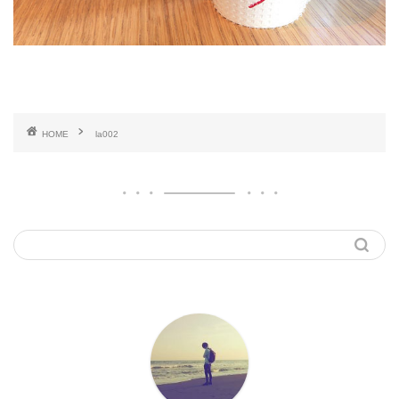
HOME
la002