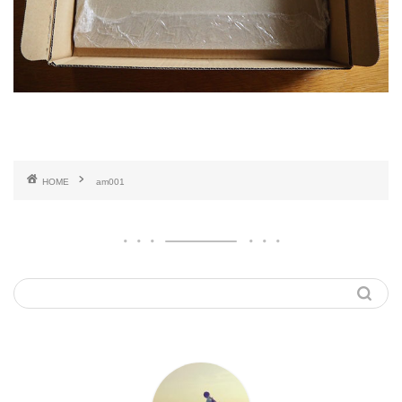
HOME
am001