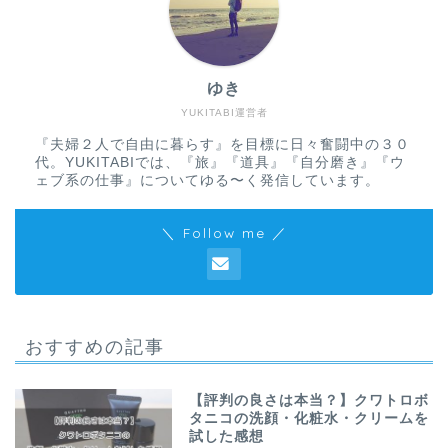
ゆき
YUKITABI運営者
『夫婦２人で自由に暮らす』を目標に日々奮闘中の３０
代。YUKITABIでは、『旅』『道具』『自分磨き』『ウ
ェブ系の仕事』についてゆる〜く発信しています。
＼ Follow me ／
おすすめの記事
【評判の良さは本当？】クワトロボ
タニコの洗顔・化粧水・クリームを
試した感想