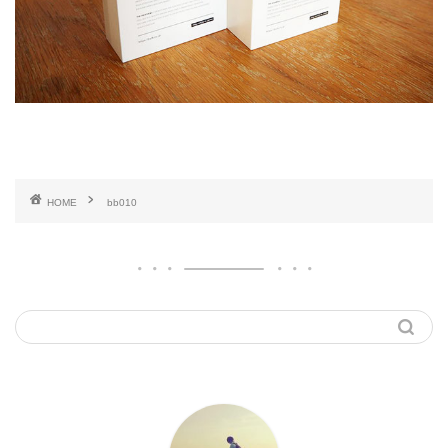
HOME
bb010