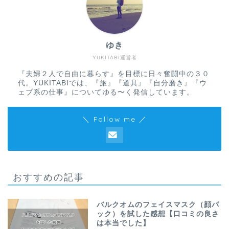
ゆき
YUKITABI運営者
『夫婦２人で自由に暮らす』を目標に日々奮闘中の３０
代。YUKITABIでは、『旅』『道具』『自分磨き』『ウ
ェブ系の仕事』についてゆる〜く発信しています。
＼ Follow me ／
おすすめの記事
バルクオムのフェイスマスク（顔パ
ック）を試した感想【口コミの良さ
は本当でした】