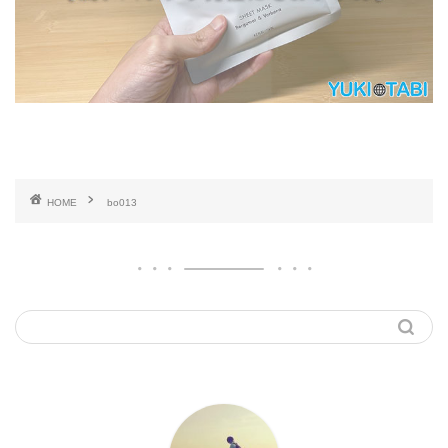
HOME
bo013