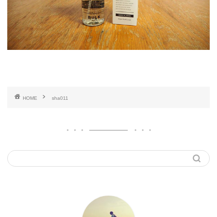
HOME
sha011