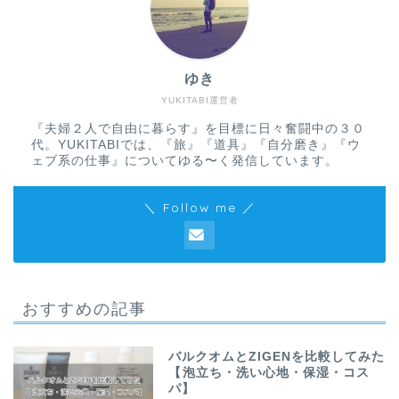
ゆき
YUKITABI運営者
『夫婦２人で自由に暮らす』を目標に日々奮闘中の３０
代。YUKITABIでは、『旅』『道具』『自分磨き』『ウ
ェブ系の仕事』についてゆる〜く発信しています。
＼ Follow me ／
おすすめの記事
バルクオムとZIGENを比較してみた
【泡立ち・洗い心地・保湿・コス
パ】