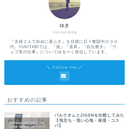
ゆき
YUKITABI運営者
『夫婦２人で自由に暮らす』を目標に日々奮闘中の３０
代。YUKITABIでは、『旅』『道具』『自分磨き』『ウ
ェブ系の仕事』についてゆる〜く発信しています。
＼ Follow me ／
おすすめの記事
バルクオムとZIGENを比較してみた
【泡立ち・洗い心地・保湿・コス
パ】