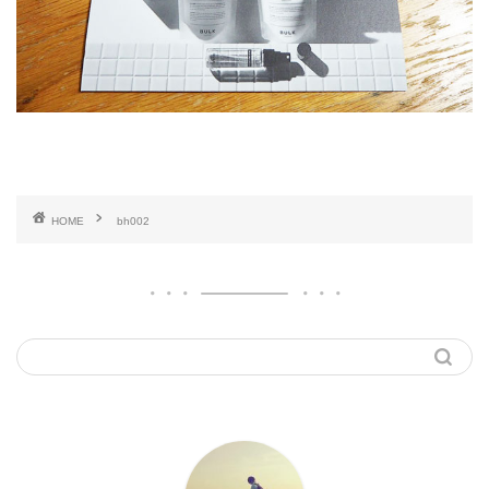
HOME
bh002