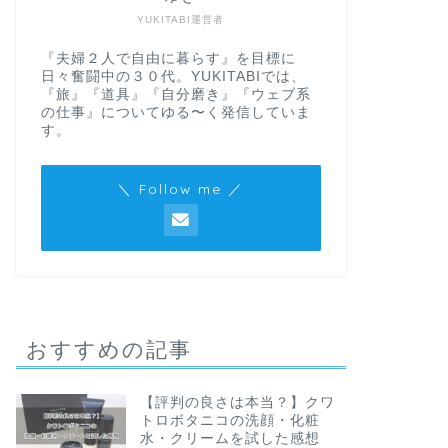
YUKITABI運営者
『夫婦２人で自由に暮らす』を目標に
日々奮闘中の３０代。YUKITABIでは、
『旅』『道具』『自分磨き』『ウェブ系
の仕事』についてゆる〜く発信していま
す。
＼ Follow me ／
おすすめの記事
【評判の良さは本当？】クワ
トロボタニコの洗顔・化粧
水・クリームを試した感想