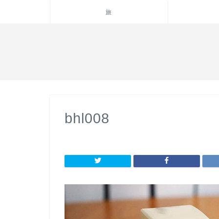
旅
bhl008