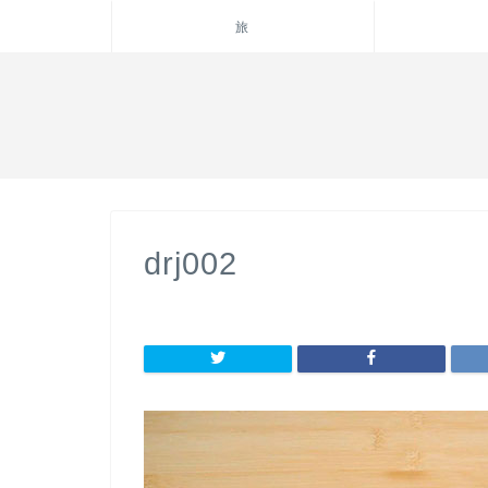
旅
drj002