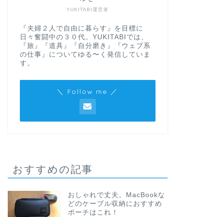
YUKITABI運営者
『夫婦２人で自由に暮らす』を目標に
日々奮闘中の３０代。YUKITABIでは、
『旅』『道具』『自分磨き』『ウェブ系
の仕事』についてゆる〜く発信していま
す。
＼ Follow me ／
おすすめの記事
おしゃれで丈夫。MacBookな
どのケーブル収納におすすめ
ポーチはこれ！