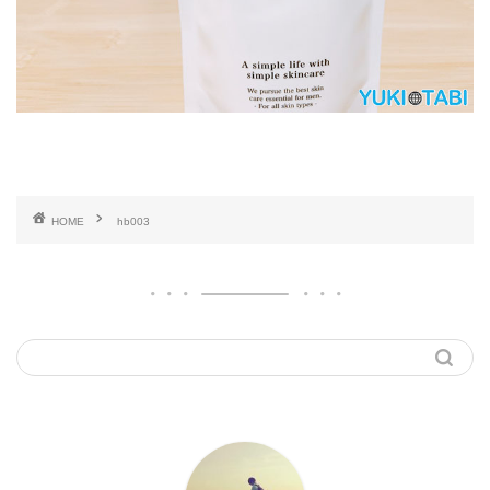
HOME
hb003