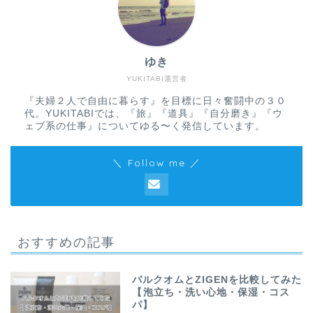
ゆき
YUKITABI運営者
『夫婦２人で自由に暮らす』を目標に日々奮闘中の３０
代。YUKITABIでは、『旅』『道具』『自分磨き』『ウ
ェブ系の仕事』についてゆる〜く発信しています。
＼ Follow me ／
おすすめの記事
バルクオムとZIGENを比較してみた
【泡立ち・洗い心地・保湿・コス
パ】