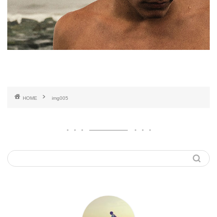
HOME
img005