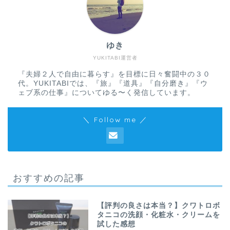
ゆき
YUKITABI運営者
『夫婦２人で自由に暮らす』を目標に日々奮闘中の３０
代。YUKITABIでは、『旅』『道具』『自分磨き』『ウ
ェブ系の仕事』についてゆる〜く発信しています。
＼ Follow me ／
おすすめの記事
【評判の良さは本当？】クワトロボ
タニコの洗顔・化粧水・クリームを
試した感想