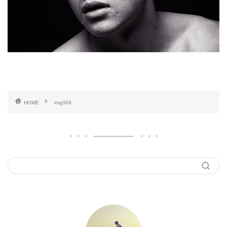
HOME
img009