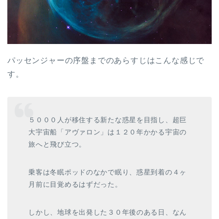
パッセンジャーの序盤までのあらすじはこんな感じで
す。
５０００人が移住する新たな惑星を目指し、超巨
大宇宙船「アヴァロン」は１２０年かかる宇宙の
旅へと飛び立つ。
乗客は冬眠ポッドのなかで眠り、惑星到着の４ヶ
月前に目覚めるはずだった。
しかし、地球を出発した３０年後のある日、なん