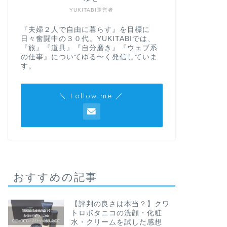
YUKITABI運営者
『夫婦２人で自由に暮らす』を目標に
日々奮闘中の３０代。YUKITABIでは、
『旅』『道具』『自分磨き』『ウェブ系
の仕事』についてゆる〜く発信していま
す。
＼ Follow me ／
おすすめの記事
【評判の良さは本当？】クワ
トロボタニコの洗顔・化粧
水・クリームを試した感想