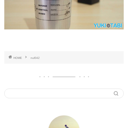
HOME
nul042