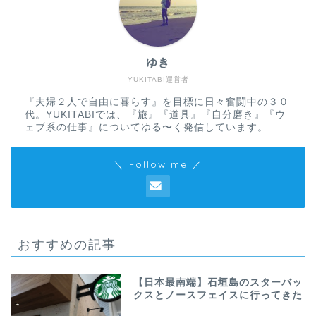
ゆき
YUKITABI運営者
『夫婦２人で自由に暮らす』を目標に日々奮闘中の３０
代。YUKITABIでは、『旅』『道具』『自分磨き』『ウ
ェブ系の仕事』についてゆる〜く発信しています。
＼ Follow me ／
おすすめの記事
【日本最南端】石垣島のスターバッ
クスとノースフェイスに行ってきた