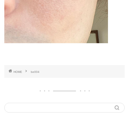
HOME
be004