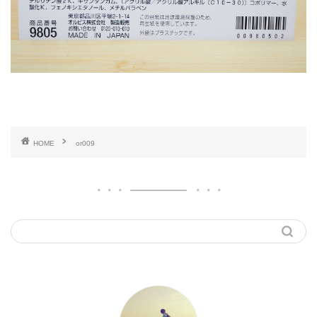
HOME
or009