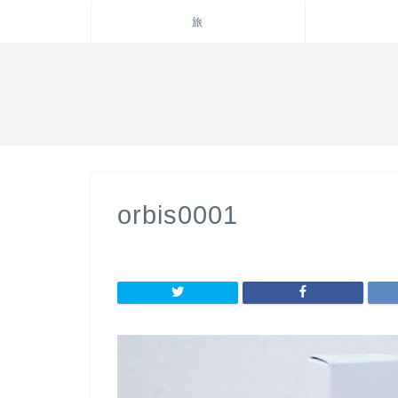
旅
orbis0001