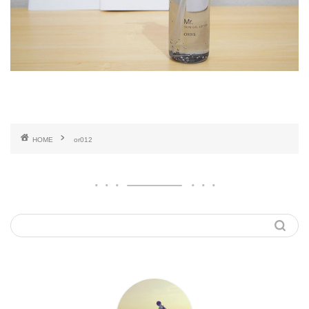
HOME
or012