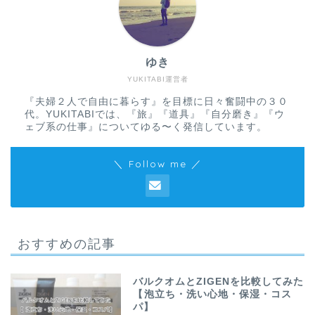
ゆき
YUKITABI運営者
『夫婦２人で自由に暮らす』を目標に日々奮闘中の３０
代。YUKITABIでは、『旅』『道具』『自分磨き』『ウ
ェブ系の仕事』についてゆる〜く発信しています。
＼ Follow me ／
おすすめの記事
バルクオムとZIGENを比較してみた
【泡立ち・洗い心地・保湿・コス
パ】