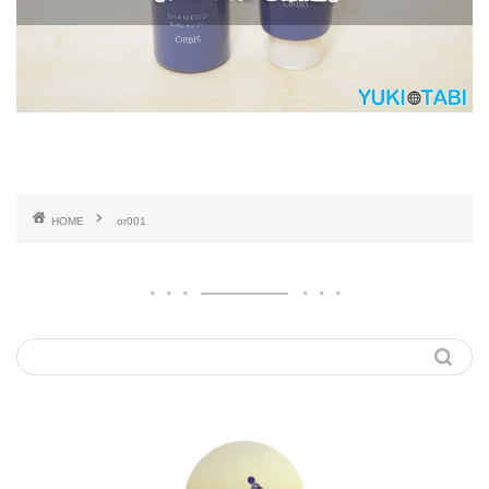
HOME
or001