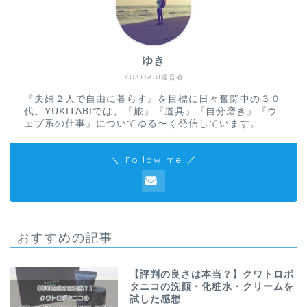
ゆき
YUKITABI運営者
『夫婦２人で自由に暮らす』を目標に日々奮闘中の３０
代。YUKITABIでは、『旅』『道具』『自分磨き』『ウ
ェブ系の仕事』についてゆる〜く発信しています。
＼ Follow me ／
おすすめの記事
【評判の良さは本当？】クワトロボ
タニコの洗顔・化粧水・クリームを
試した感想