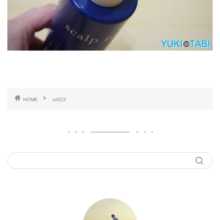
HOME
or023