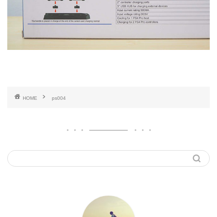
HOME
ps004