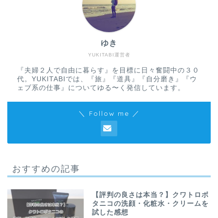
ゆき
YUKITABI運営者
『夫婦２人で自由に暮らす』を目標に日々奮闘中の３０
代。YUKITABIでは、『旅』『道具』『自分磨き』『ウ
ェブ系の仕事』についてゆる〜く発信しています。
＼ Follow me ／
おすすめの記事
【評判の良さは本当？】クワトロボ
タニコの洗顔・化粧水・クリームを
試した感想