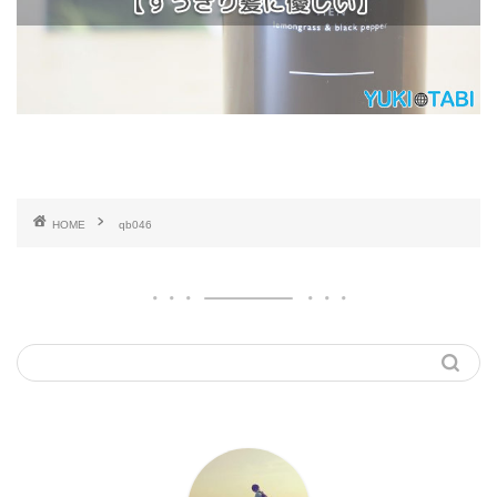
HOME
qb046