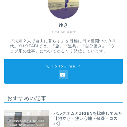
ゆき
YUKITABI運営者
『夫婦２人で自由に暮らす』を目標に日々奮闘中の３０
代。YUKITABIでは、『旅』『道具』『自分磨き』『ウ
ェブ系の仕事』についてゆる〜く発信しています。
＼ Follow me ／
おすすめの記事
バルクオムとZIGENを比較してみた
【泡立ち・洗い心地・保湿・コス
パ】