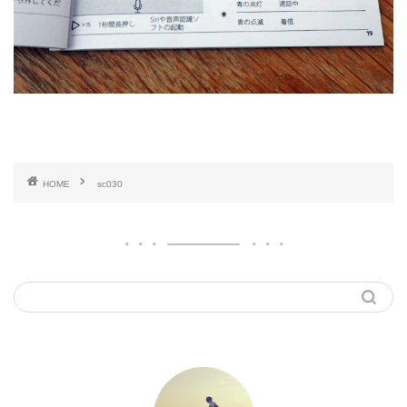
HOME
sc030