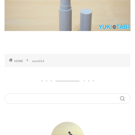
HOME
scon014