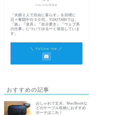
YUKITABI運営者
『夫婦２人で自由に暮らす』を目標に
日々奮闘中の３０代。YUKITABIでは、
『旅』『道具』『自分磨き』『ウェブ系
の仕事』についてゆる〜く発信していま
す。
＼ Follow me ／
おすすめの記事
おしゃれで丈夫。MacBookな
どのケーブル収納におすすめ
ポーチはこれ！