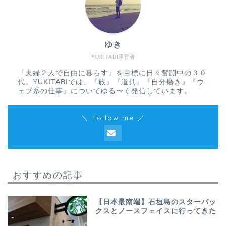
ゆき
YUKITABI運営者
『夫婦２人で自由に暮らす』を目標に日々奮闘中の３０
代。YUKITABIでは、『旅』『道具』『自分磨き』『ウ
ェブ系の仕事』についてゆる〜く発信しています。
＼ Follow me ／
おすすめの記事
【日本最南端】石垣島のスターバッ
クスとノースフェイスに行ってきた