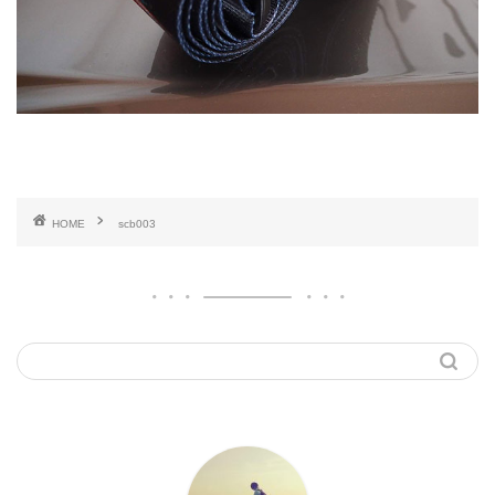
HOME
scb003