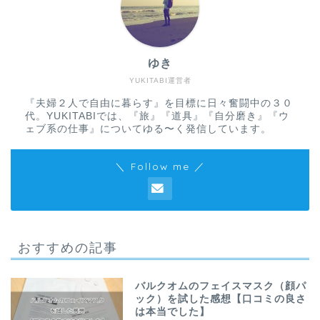
ゆき
YUKITABI運営者
『夫婦２人で自由に暮らす』を目標に日々奮闘中の３０
代。YUKITABIでは、『旅』『道具』『自分磨き』『ウ
ェブ系の仕事』についてゆる〜く発信しています。
＼ Follow me ／
おすすめの記事
バルクオムのフェイスマスク（顔パ
ック）を試した感想【口コミの良さ
は本当でした】