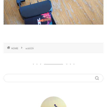
HOME
scb029