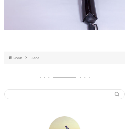
HOME
nk006