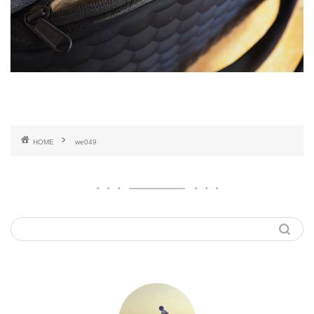
HOME
we049