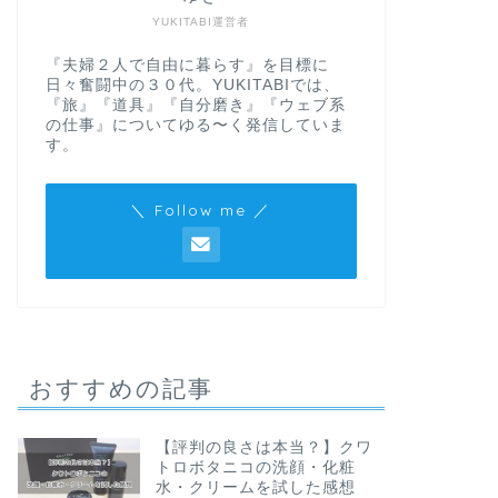
YUKITABI運営者
『夫婦２人で自由に暮らす』を目標に
日々奮闘中の３０代。YUKITABIでは、
『旅』『道具』『自分磨き』『ウェブ系
の仕事』についてゆる〜く発信していま
す。
＼ Follow me ／
おすすめの記事
【評判の良さは本当？】クワ
トロボタニコの洗顔・化粧
水・クリームを試した感想