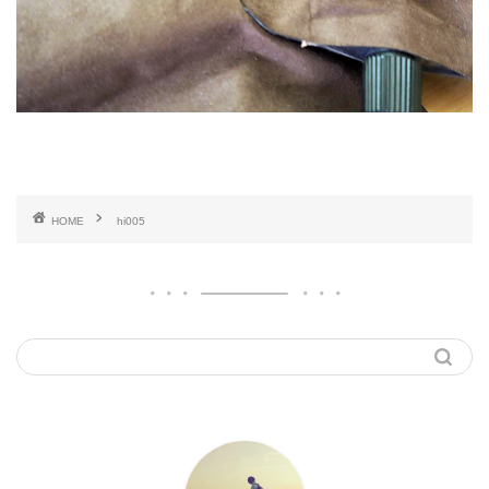
HOME
hi005