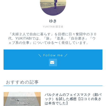
ゆき
YUKITABI運営者
『夫婦２人で自由に暮らす』を目標に日々奮闘中の３０
代。YUKITABIでは、『旅』『道具』『自分磨き』『ウ
ェブ系の仕事』についてゆる〜く発信しています。
＼ Follow me ／
おすすめの記事
バルクオムのフェイスマスク（顔パ
ック）を試した感想【口コミの良さ
は本当でした】