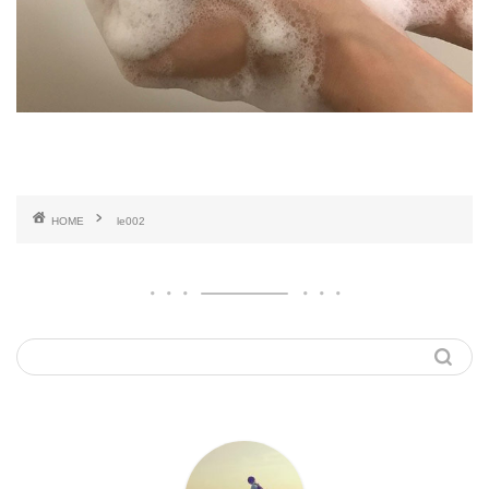
HOME
le002