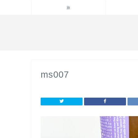
旅
ms007