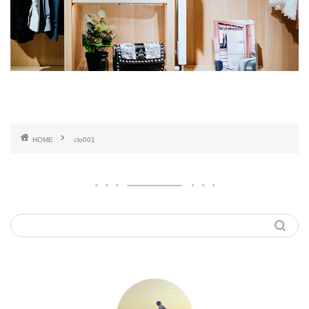
HOME
clo001