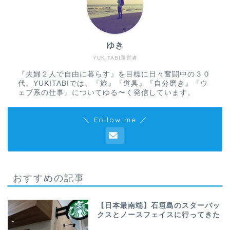
ゆき
YUKITABI運営者
『夫婦２人で自由に暮らす』を目標に日々奮闘中の３０
代。YUKITABIでは、『旅』『道具』『自分磨き』『ウ
ェブ系の仕事』についてゆる〜く発信しています。
＼ Follow me ／
おすすめの記事
【日本最南端】石垣島のスターバッ
クスとノースフェイスに行ってきた