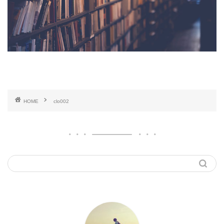
HOME
clo002