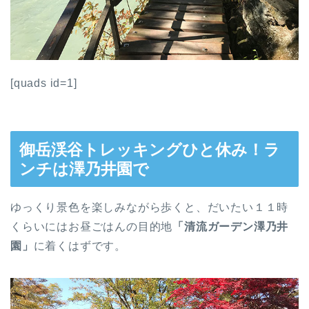
[quads id=1]
御岳渓谷トレッキングひと休み！ラ
ンチは澤乃井園で
ゆっくり景色を楽しみながら歩くと、だいたい１１時
くらいにはお昼ごはんの目的地
「清流ガーデン澤乃井
園」
に着くはずです。