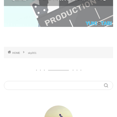
HOME
sky001