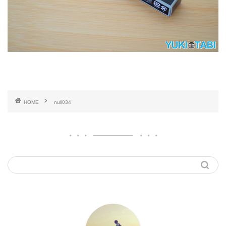
HOME
null034