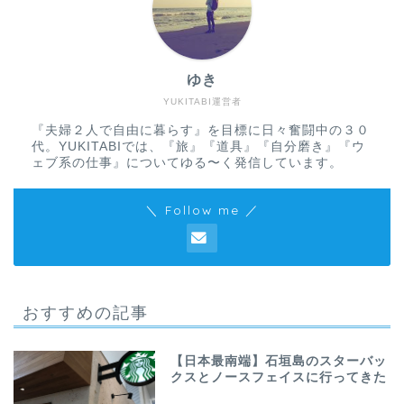
ゆき
YUKITABI運営者
『夫婦２人で自由に暮らす』を目標に日々奮闘中の３０
代。YUKITABIでは、『旅』『道具』『自分磨き』『ウ
ェブ系の仕事』についてゆる〜く発信しています。
＼ Follow me ／
おすすめの記事
【日本最南端】石垣島のスターバッ
クスとノースフェイスに行ってきた