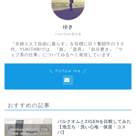
ゆき
YUKITABI運営者
『夫婦２人で自由に暮らす』を目標に日々奮闘中の３０
代。YUKITABIでは、『旅』『道具』『自分磨き』『ウ
ェブ系の仕事』についてゆる〜く発信しています。
＼ Follow me ／
おすすめの記事
バルクオムとZIGENを比較してみた
【泡立ち・洗い心地・保湿・コス
パ】