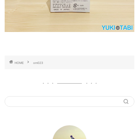
HOME
om023