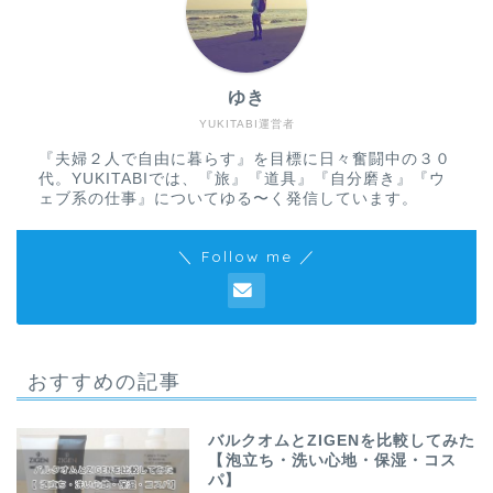
ゆき
YUKITABI運営者
『夫婦２人で自由に暮らす』を目標に日々奮闘中の３０
代。YUKITABIでは、『旅』『道具』『自分磨き』『ウ
ェブ系の仕事』についてゆる〜く発信しています。
＼ Follow me ／
おすすめの記事
バルクオムとZIGENを比較してみた
【泡立ち・洗い心地・保湿・コス
パ】