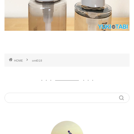
HOME
oml018