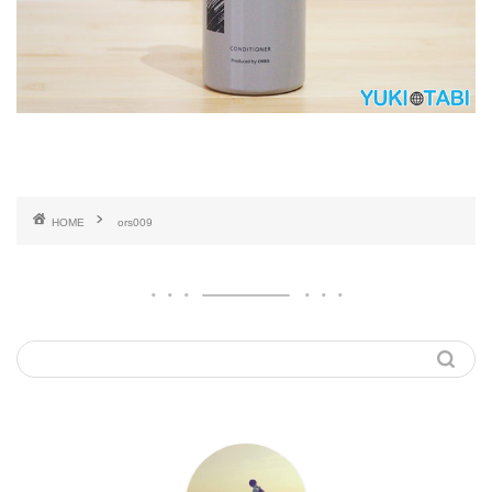
HOME
ors009