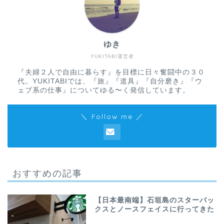
ゆき
YUKITABI運営者
『夫婦２人で自由に暮らす』を目標に日々奮闘中の３０
代。YUKITABIでは、『旅』『道具』『自分磨き』『ウ
ェブ系の仕事』についてゆる〜く発信しています。
＼ Follow me ／
おすすめの記事
【日本最南端】石垣島のスターバッ
クスとノースフェイスに行ってきた