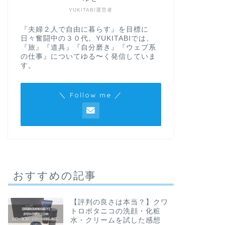
YUKITABI運営者
『夫婦２人で自由に暮らす』を目標に
日々奮闘中の３０代。YUKITABIでは、
『旅』『道具』『自分磨き』『ウェブ系
の仕事』についてゆる〜く発信していま
す。
＼ Follow me ／
おすすめの記事
【評判の良さは本当？】クワ
トロボタニコの洗顔・化粧
水・クリームを試した感想