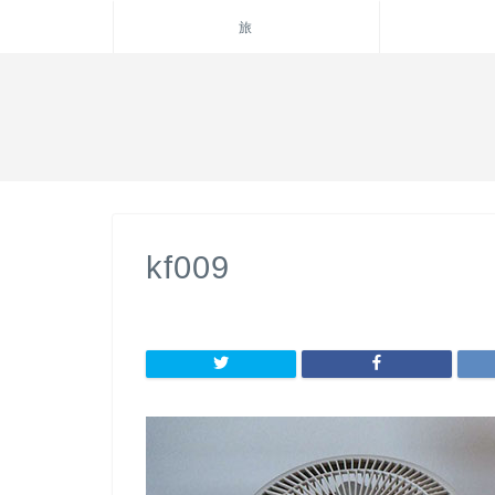
旅
kf009