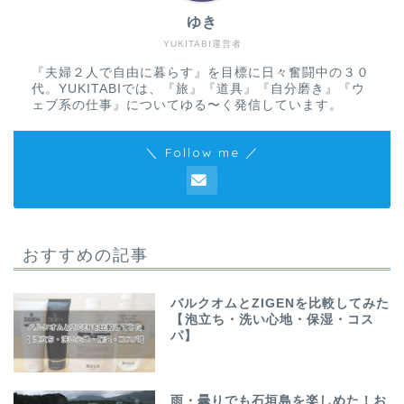
ゆき
YUKITABI運営者
『夫婦２人で自由に暮らす』を目標に日々奮闘中の３０
代。YUKITABIでは、『旅』『道具』『自分磨き』『ウ
ェブ系の仕事』についてゆる〜く発信しています。
＼ Follow me ／
おすすめの記事
バルクオムとZIGENを比較してみた
【泡立ち・洗い心地・保湿・コス
パ】
雨・曇りでも石垣島を楽しめた！お