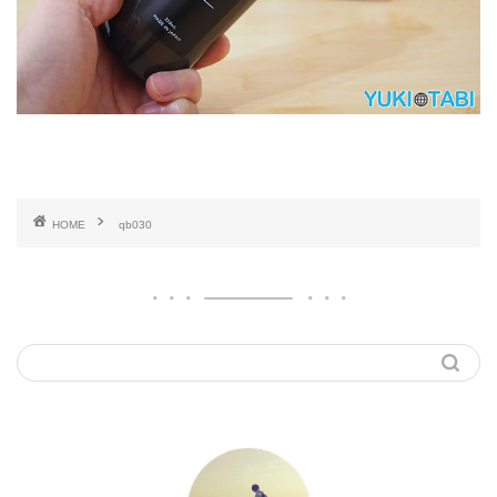
HOME
qb030