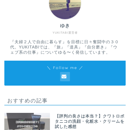
ゆき
YUKITABI運営者
『夫婦２人で自由に暮らす』を目標に日々奮闘中の３０
代。YUKITABIでは、『旅』『道具』『自分磨き』『ウ
ェブ系の仕事』についてゆる〜く発信しています。
＼ Follow me ／
おすすめの記事
【評判の良さは本当？】クワトロボ
タニコの洗顔・化粧水・クリームを
試した感想